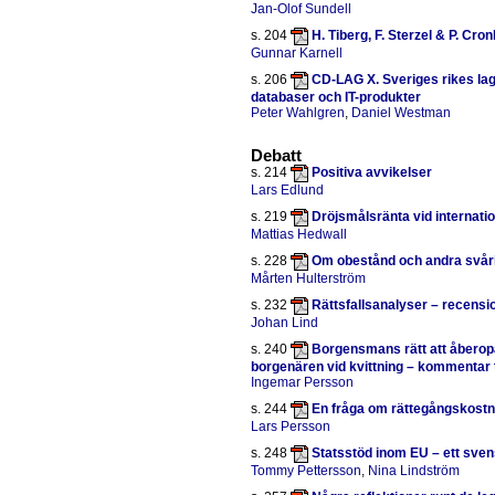
Jan-Olof Sundell
s. 204
H. Tiberg, F. Sterzel & P. Cr
Gunnar Karnell
s. 206
CD-LAG X. Sveriges rikes la
databaser och IT-produkter
Peter Wahlgren
,
Daniel Westman
Debatt
s. 214
Positiva avvikelser
Lars Edlund
s. 219
Dröjsmålsränta vid internatio
Mattias Hedwall
s. 228
Om obestånd och andra svår
Mårten Hulterström
s. 232
Rättsfallsanalyser – recensio
Johan Lind
s. 240
Borgensmans rätt att åbero
borgenären vid kvittning – kommentar t
Ingemar Persson
s. 244
En fråga om rättegångskostna
Lars Persson
s. 248
Statsstöd inom EU – ett sven
Tommy Pettersson
,
Nina Lindström