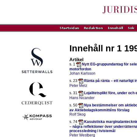
Innehåll nr 1 19
Artikel
s. 1
Nytt EG-gruppundantag för selek
motorfordon
Johan Karlsson
s. 23
Ränta på ränta – ett naturligt 
Peter Melz
s. 31
Lojalitetsplikt före, under och
Hans Nicander
s. 50
Nya bestämmelser om aktiebol
av Aktiebolagskommitténs förslag
Rolf Skog
s. 74
Kasuistiska marginalantecknin
– några reflektioner över underrätterna
processledning i tvistemål
Peter Westberg