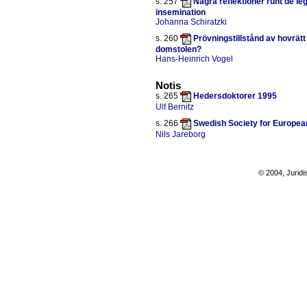
s. 257
Några reflektioner runt de l
insemination
Johanna Schiratzki
s. 260
Prövningstillstånd av hovrätt
domstolen?
Hans-Heinrich Vogel
Notis
s. 265
Hedersdoktorer 1995
Ulf Bernitz
s. 266
Swedish Society for Europea
Nils Jareborg
© 2004, Juridi