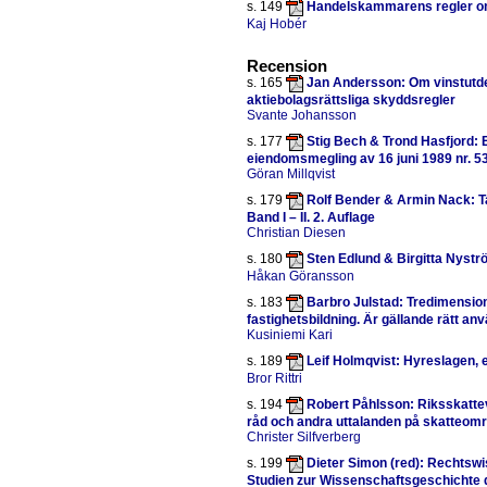
s. 149
Handelskammarens regler om 
Kaj Hobér
Recension
s. 165
Jan Andersson: Om vinstutdel
aktiebolagsrättsliga skyddsregler
Svante Johansson
s. 177
Stig Bech & Trond Hasfjord:
eiendomsmegling av 16 juni 1989 nr. 
Göran Millqvist
s. 179
Rolf Bender & Armin Nack: Ta
Band I – II. 2. Auflage
Christian Diesen
s. 180
Sten Edlund & Birgitta Nyströ
Håkan Göransson
s. 183
Barbro Julstad: Tredimension
fastighetsbildning. Är gällande rätt an
Kusiniemi Kari
s. 189
Leif Holmqvist: Hyreslagen,
Bror Rittri
s. 194
Robert Påhlsson: Riksskatt
råd och andra uttalanden på skatteom
Christer Silfverberg
s. 199
Dieter Simon (red): Rechtswi
Studien zur Wissenschaftsgeschichte 