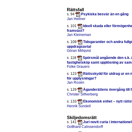
Rättsfall
s. 94
Psykiska besvär än en gång
Jan Hellner
s. 101
Ideell skada eller förmögenhe
framväxt?
Jan Kleineman
s. 109
Tidsgarantier och andra fullg
uppdragsavtal
Göran Millqvist
s. 118
Spörsmål angående den s.k. 
fastighetsköp samt upplösning av sam
Folke Grauers
s. 123
Rättsskydd för utdrag ur en 
för upplysningar?
Jan Rosén
s. 129
Äganderättens övergång till 
Christer Silfverberg
s. 133
Ekonomisk enhet – nytt rätts
Henrik Sundell
Skiljedomsrätt
s. 141
Juri novit curia i internatione
Gotthard Calissendorff