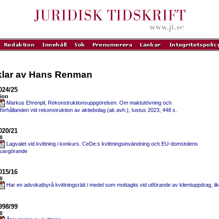
iklar av Hans Renman
024/25
ion
Markus Ehrenpil, Rekonstruktionsuppgörelsen. Om maktutövning och
förhållanden vid rekonstruktion av aktiebolag (ak.avh.), Iustus 2023, 448 s.
020/21
ll
Lagvalet vid kvittning i konkurs. CeDe:s kvittningsinvändning och EU-domstolens
dsavgörande
015/16
ll
Har en advokatbyrå kvittningsrätt i medel som mottagits vid utförande av klientuppdrag, l
998/99
ll