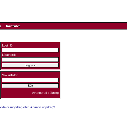
LoginID:
Lösenord:
Sök artiklar:
Avancerad sökning
ikvidatorsuppdrag eller liknande uppdrag?