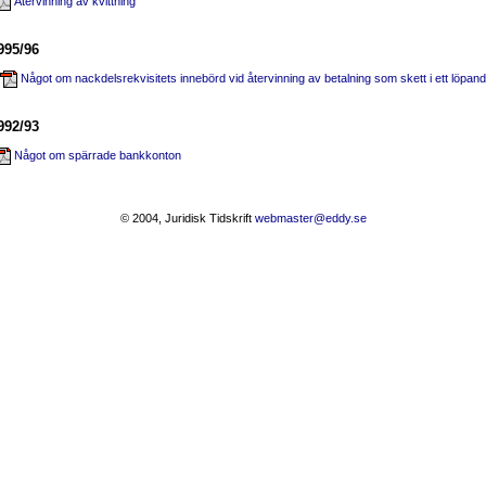
Återvinning av kvittning
995/96
Något om nackdelsrekvisitets innebörd vid återvinning av betalning som skett i ett löpand
992/93
Något om spärrade bankkonton
© 2004, Juridisk Tidskrift
webmaster@eddy.se