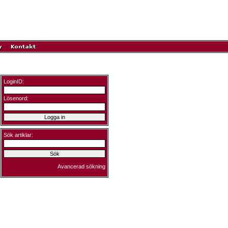
LoginID:
Lösenord:
Sök artiklar:
Avancerad sökning