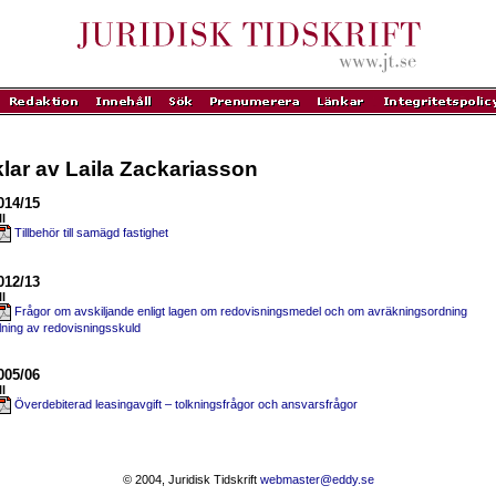
klar av Laila Zackariasson
014/15
ll
Tillbehör till samägd fastighet
012/13
ll
Frågor om avskiljande enligt lagen om redovisningsmedel och om avräkningsordning
alning av redovisningsskuld
005/06
ll
Överdebiterad leasingavgift – tolkningsfrågor och ansvarsfrågor
© 2004, Juridisk Tidskrift
webmaster@eddy.se